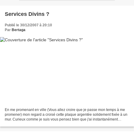
Services Divins ?
Publié le 30/12/2007 à 20:10
Par
Bertaga
En me promenant en ville (Vous allez croire que je passe mon temps à me
promener) mon regard a croisé cette plaque argentée solidement fixée à un
mur. Curieux comme je suis vous pensez bien que j'ai instantanément
dégainé mon appareil photo avec l'idée...