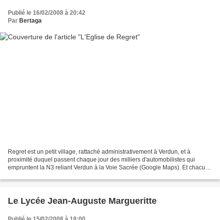
Publié le 16/02/2008 à 20:42
Par
Bertaga
Regret est un petit village, rattaché administrativement à Verdun, et à
proximité duquel passent chaque jour des milliers d'automobilistes qui
empruntent la N3 reliant Verdun à la Voie Sacrée (Google Maps). Et chacun
de ces automobiliste aperçoit à chaque...
Le Lycée Jean-Auguste Margueritte
Publié le 15/02/2008 à 18:00