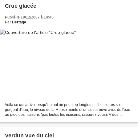
Crue glacée
Publié le 18/12/2007 à 14:45
Par
Bertaga
Voilà ce qui arrive lorsqu'il pleut un peu trop longtemps. Les terres se
gorgent d'eau, le niveau de la Meuse monte et on se retrouve avec de l'eau
au pied des maisons (pas toutes les maisons, rassurez-vous). A des
kilomètres à la ronde les prairies ont...
Verdun vue du ciel