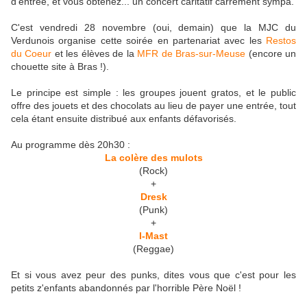
d'entrée, et vous obtenez... un concert caritatif carrément sympa.
C'est vendredi 28 novembre (oui, demain) que la MJC du
Verdunois organise cette soirée en partenariat avec les
Restos
du Coeur
et les élèves de la
MFR de Bras-sur-Meuse
(encore un
chouette site à Bras !).
Le principe est simple : les groupes jouent gratos, et le public
offre des jouets et des chocolats au lieu de payer une entrée, tout
cela étant ensuite distribué aux enfants défavorisés.
Au programme dès 20h30 :
La colère des mulots
(Rock)
+
Dresk
(Punk)
+
I-Mast
(Reggae)
Et si vous avez peur des punks, dites vous que c'est pour les
petits z'enfants abandonnés par l'horrible Père Noël !