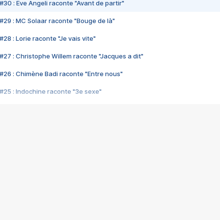
#30 : Eve Angeli raconte "Avant de partir"
#29 : MC Solaar raconte "Bouge de là"
28 : Lorie raconte "Je vais vite"
#27 : Christophe Willem raconte "Jacques a dit"
#26 : Chimène Badi raconte "Entre nous"
#25 : Indochine raconte "3e sexe"
#24 : Zaho raconte "C'est chelou"
#23 : Patrick Bruel raconte "Au café des délices"
#22 : Kyo raconte "Le chemin"
#21 : Nolwenn Leroy raconte "Cassé"
#20 : Patrick Hernandez raconte "Born to be alive"
#19 : Lorie raconte "Près de moi"
#18 : Michael Jones raconte "A nos actes manqués" (avec Jean-Jacque