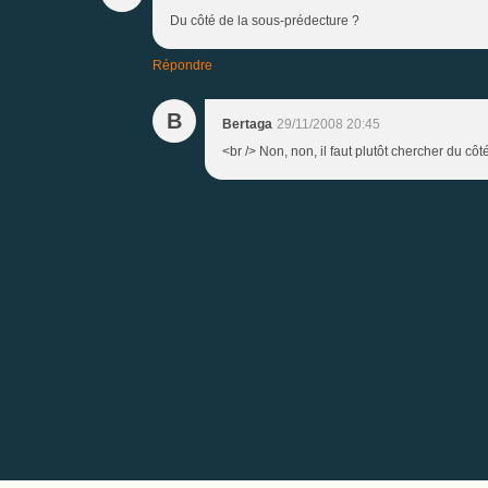
Du côté de la sous-prédecture ?
Répondre
B
Bertaga
29/11/2008 20:45
<br /> Non, non, il faut plutôt chercher du cô