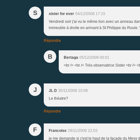
S
sister for ever
04/12/2008 17:15
Vendredi soir j'ai vu le même lion avec un anneau dan
immeuble à droite en arrivant à St Philippe du Roule. V
Répondre
B
Bertaga
05/12/2008 00:01
<br /> <br /> Très observatrice Sister <br /> <b
J
JL D
30/11/2008 10:08
Le théatre?
Répondre
F
Francoise
29/11/2008 22:03
je me demande si c'est le haut de la facade du Mess d