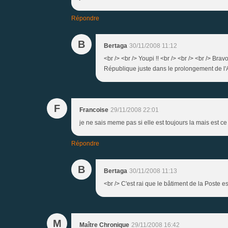
Répondre
B
Bertaga
30/11/2008 11:12
<br /> <br /> Youpi !! <br /> <br /> <br /> Brav
République juste dans le prolongement de l'Av
F
Francoise
29/11/2008 22:01
je ne sais meme pas si elle est toujours la mais est ce
Répondre
B
Bertaga
30/11/2008 11:13
<br /> C'est rai que le bâtiment de la Poste e
M
Maître Chronique
29/11/2008 16:42