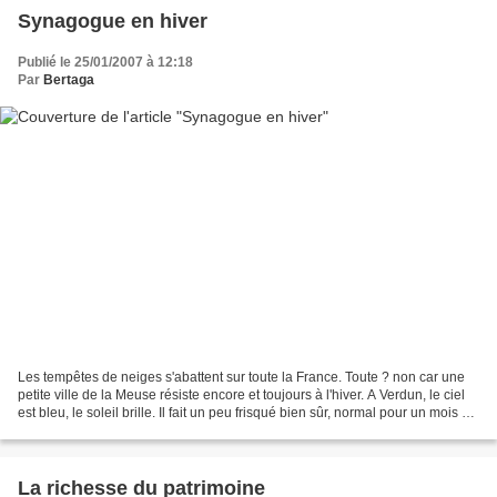
Synagogue en hiver
Publié le 25/01/2007 à 12:18
Par
Bertaga
Les tempêtes de neiges s'abattent sur toute la France. Toute ? non car une
petite ville de la Meuse résiste encore et toujours à l'hiver. A Verdun, le ciel
est bleu, le soleil brille. Il fait un peu frisqué bien sûr, normal pour un mois de
janvier, mais...
La richesse du patrimoine