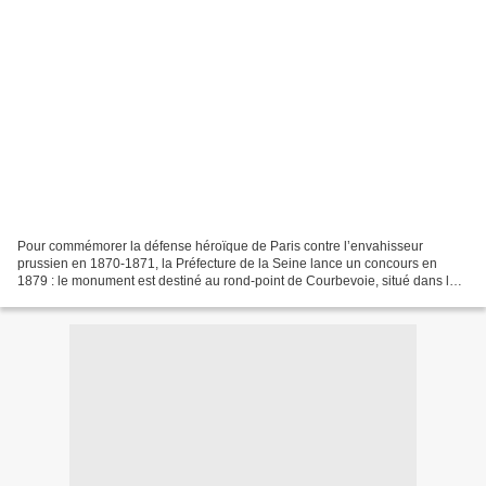
Pour commémorer la défense héroïque de Paris contre l’envahisseur
prussien en 1870-1871, la Préfecture de la Seine lance un concours en
1879 : le monument est destiné au rond-point de Courbevoie, situé dans la
perspective de l’Arc de triomphe. Rodin,...