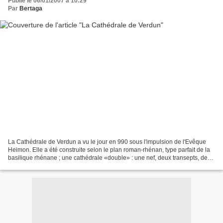
Publié le 06/01/2007 à 10:29
Par
Bertaga
La Cathédrale de Verdun a vu le jour en 990 sous l'impulsion de l'Evêque
Heimon. Elle a été construite selon le plan roman-rhénan, type parfait de la
basilique rhénane ; une cathédrale «double» : une nef, deux transepts, deux
choeurs, deux cryptes, quatre...