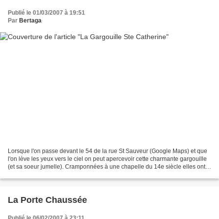
Publié le 01/03/2007 à 19:51
Par
Bertaga
Lorsque l'on passe devant le 54 de la rue St Sauveur (Google Maps) et que
l'on lève les yeux vers le ciel on peut apercevoir cette charmante gargouille
(et sa soeur jumelle). Cramponnées à une chapelle du 14e siècle elles ont
vu passer les siècles et...
La Porte Chaussée
Publié le 06/02/2007 à 23:11